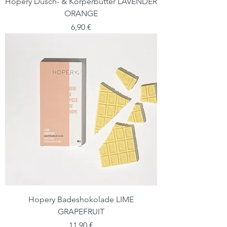
Hopery Dusch- & Körperbutter LAVENDER
ORANGE
Preis
6,90 €
Hopery Badeshokolade LIME
GRAPEFRUIT
Preis
11,90 €