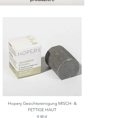
Hopery Gesichtsreinigung MISCH- &
FETTIGE HAUT
Preis
9,90 €