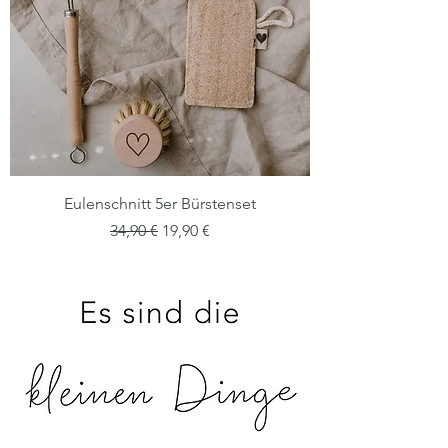
Eulenschnitt 5er Bürstenset
Standardpreis
Sale-Preis
34,90 €
19,90 €