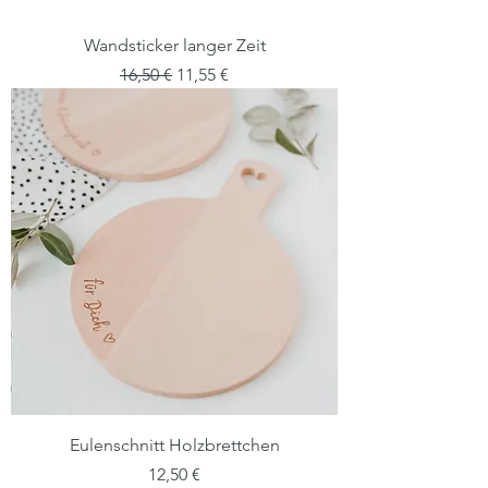
Wandsticker langer Zeit
Standardpreis
Sale-Preis
16,50 €
11,55 €
Eulenschnitt Holzbrettchen
Preis
12,50 €