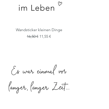
Wandsticker kleinen Dinge
Standardpreis
Sale-Preis
16,50 €
11,55 €