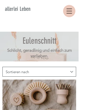
allerlei Leben
Eulenschnitt
Schlicht, geradlinig und einfach zum
verlieben.