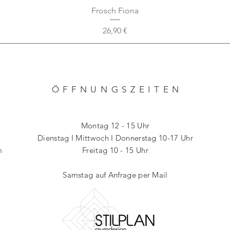
Frosch Fiona
Preis
26,90 €
ÖFFNUNGSZEITE
N
Montag 12 - 15 Uhr
Dienstag I Mittwoch I
Donnerstag 10-17
Uhr
m
Freitag 10 - 15 Uhr
Samstag auf Anfrage
per Mail