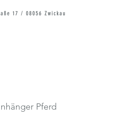
raße 17 / 08056 Zwickau
anhänger Pferd
s